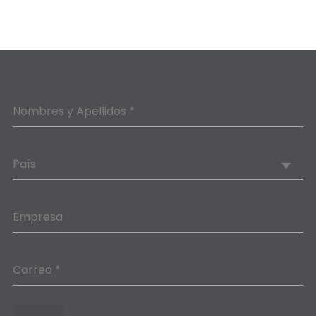
Nombres y Apellidos *
País
Empresa
Correo *