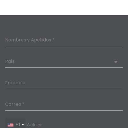
Nombres y Apellidos *
País
Empresa
Correo *
+1