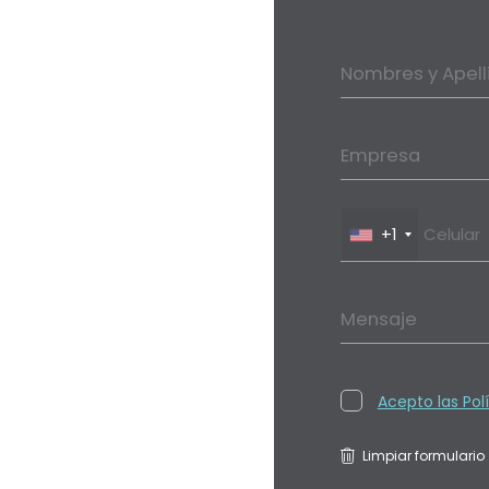
Nombres y Apell
Empresa
+1
Mensaje
Acepto las Pol
Limpiar formulario