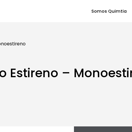
Somos Quimtia
onoestireno
 Estireno – Monoesti