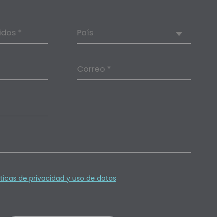
idos *
País
Correo *
íticas de privacidad y uso de datos