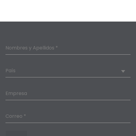
Nombres y Apellidos *
País
Empresa
Correo *