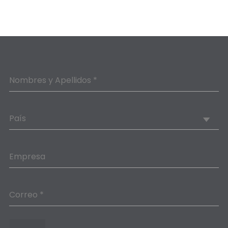
Nombres y Apellidos *
País
Empresa
Correo *