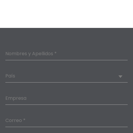
Nombres y Apellidos *
País
Empresa
Correo *