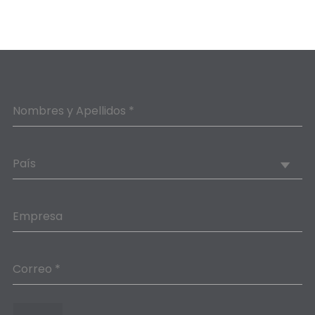
Nombres y Apellidos *
País
Empresa
Correo *