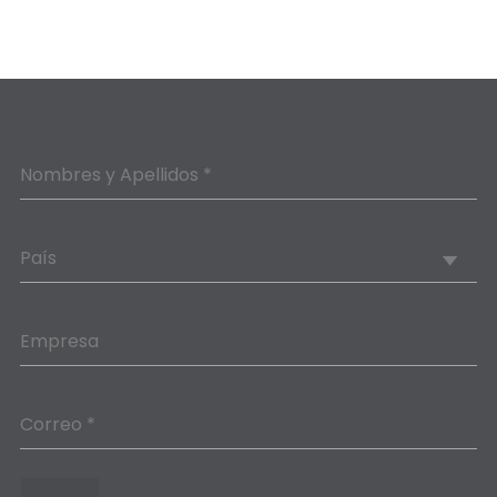
Nombres y Apellidos *
País
Empresa
Correo *