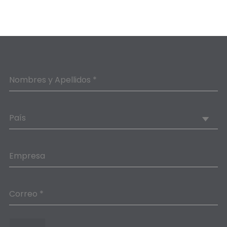
Nombres y Apellidos *
País
Empresa
Correo *