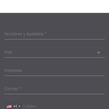
Nombres y Apellidos *
País
Empresa
Correo *
+1