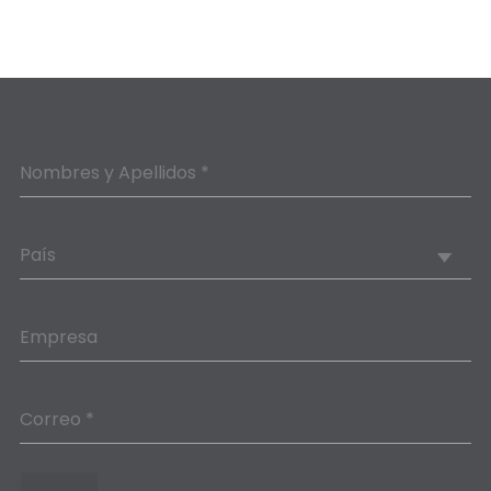
Nombres y Apellidos *
País
Empresa
Correo *