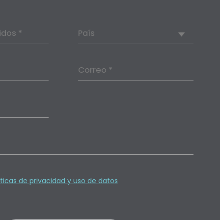
idos *
País
Correo *
íticas de privacidad y uso de datos