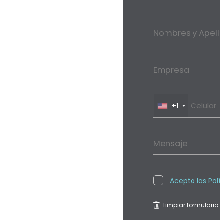
Nombres y Apell
Empresa
+1
Mensaje
Acepto las Pol
Limpiar formulario