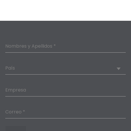
Nombres y Apellidos *
País
Empresa
Correo *