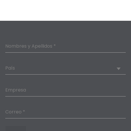
Nombres y Apellidos *
País
Empresa
Correo *