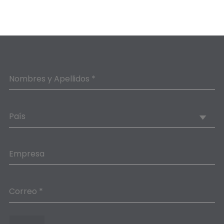
Nombres y Apellidos *
País
Empresa
Correo *