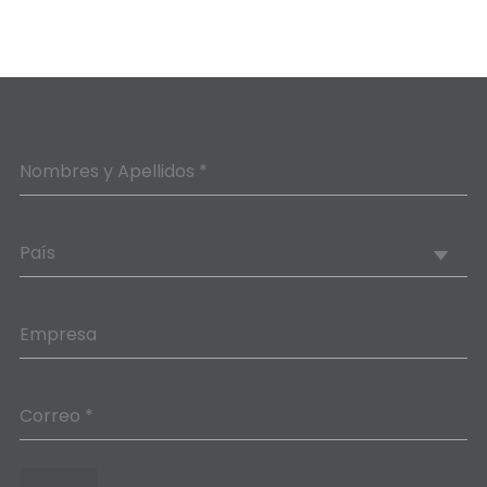
Nombres y Apellidos *
País
Empresa
Correo *