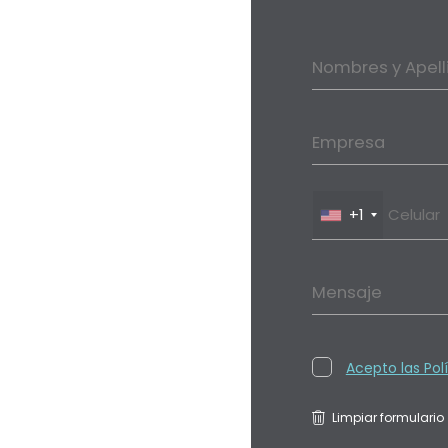
Nombres y Apell
Empresa
+1
Mensaje
Acepto las Pol
Limpiar formulario