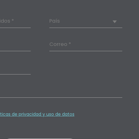
idos *
País
Correo *
íticas de privacidad y uso de datos