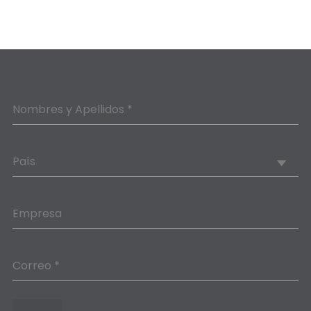
Nombres y Apellidos *
País
Empresa
Correo *