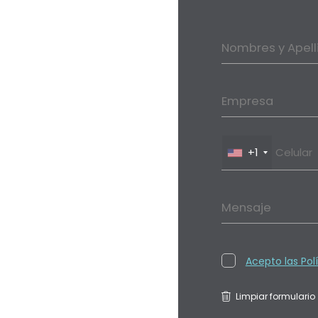
Nombres y Apell
Empresa
+1
Mensaje
Acepto las Pol
Limpiar formulario