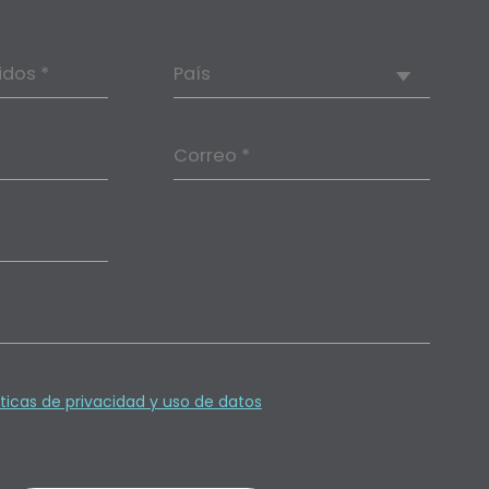
idos *
País
Correo *
íticas de privacidad y uso de datos