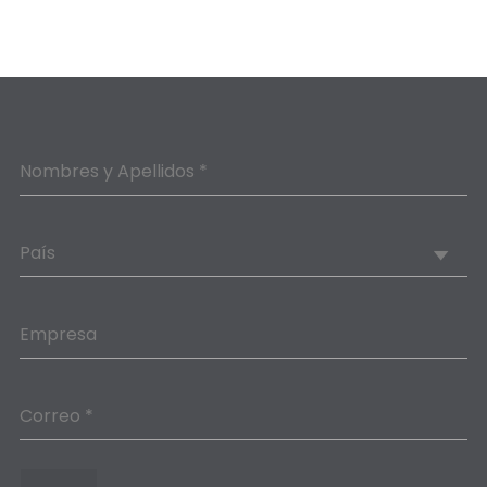
Nombres y Apellidos *
País
Empresa
Correo *