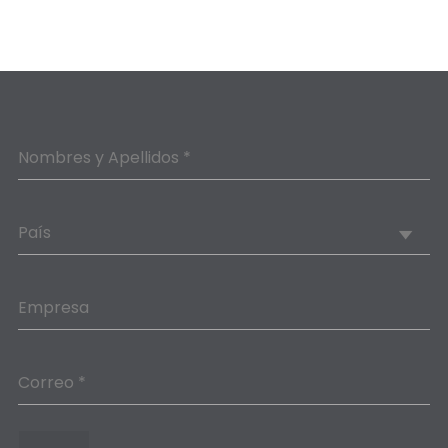
Nombres y Apellidos *
País
Empresa
Correo *