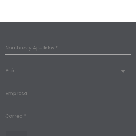
Nombres y Apellidos *
País
Empresa
Correo *