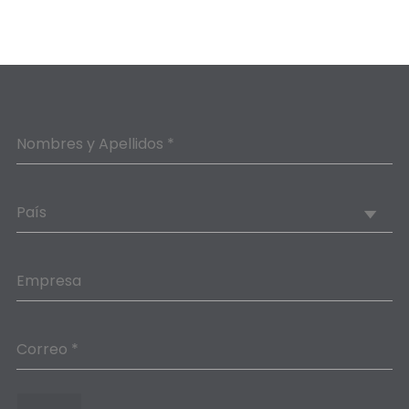
Nombres y Apellidos *
País
Empresa
Correo *