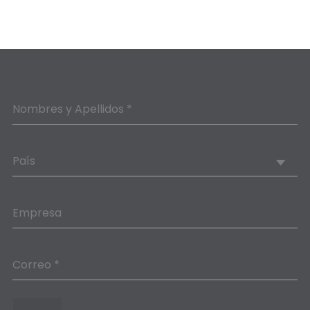
Nombres y Apellidos *
País
Empresa
Correo *