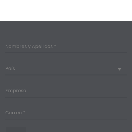
Nombres y Apellidos *
País
Empresa
Correo *