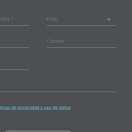
idos *
País
Correo *
íticas de privacidad y uso de datos