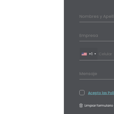
Nombres y Apell
Empresa
+1
Mensaje
Acepto las Pol
Limpiar formulario