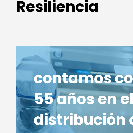
Resiliencia
contamos co
55 años en e
distribución