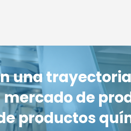
n una trayectori
l mercado de pro
 de productos quí