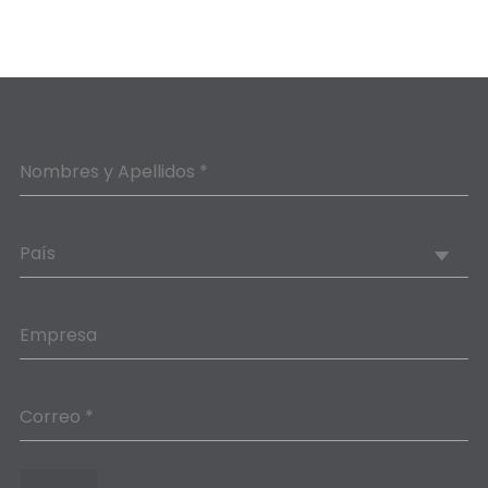
Nombres y Apellidos *
País
Empresa
Correo *