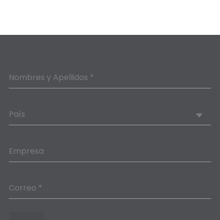
Nombres y Apellidos *
País
Empresa
Correo *