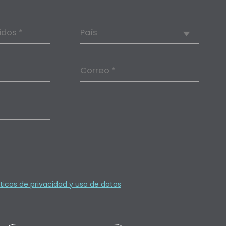
idos *
País
Correo *
íticas de privacidad y uso de datos