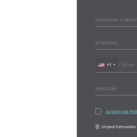
Nombres y Apell
Empresa
+1
Mensaje
Acepto las Pol
Limpiar formulario