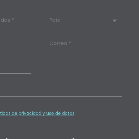
idos *
País
Correo *
íticas de privacidad y uso de datos