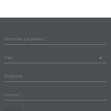
Nombres y Apellidos *
País
Empresa
Correo *