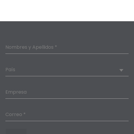
Nombres y Apellidos *
País
Empresa
Correo *