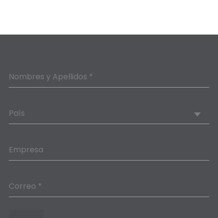
Nombres y Apellidos *
País
Empresa
Correo *