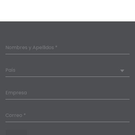
Nombres y Apellidos *
País
Empresa
Correo *