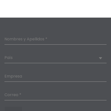
Nombres y Apellidos *
País
Empresa
Correo *