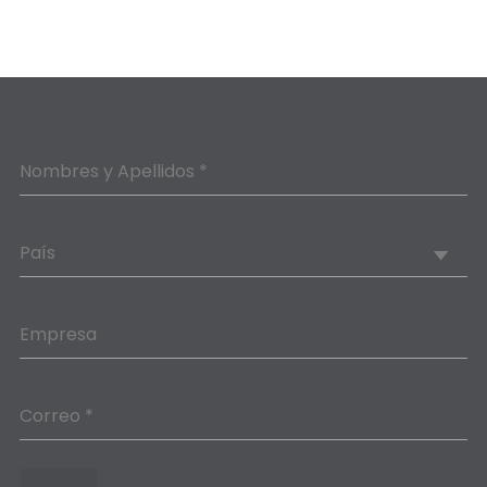
Nombres y Apellidos *
País
Empresa
Correo *