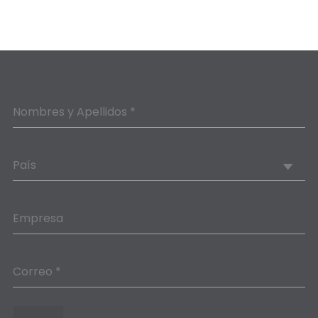
Nombres y Apellidos *
País
Empresa
Correo *