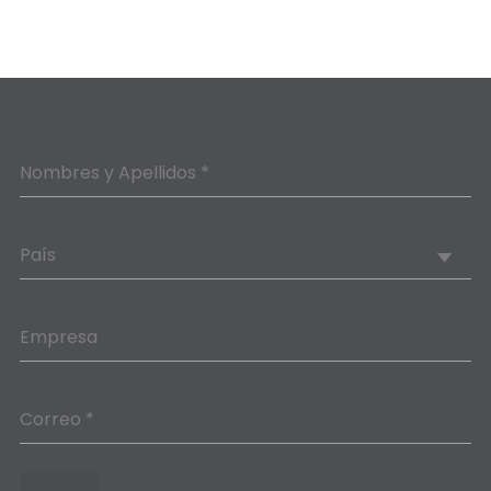
Nombres y Apellidos *
País
Empresa
Correo *