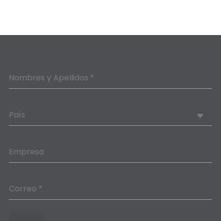
Nombres y Apellidos *
País
Empresa
Correo *