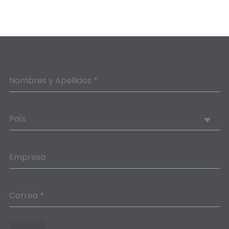
Nombres y Apellidos *
País
Empresa
Correo *