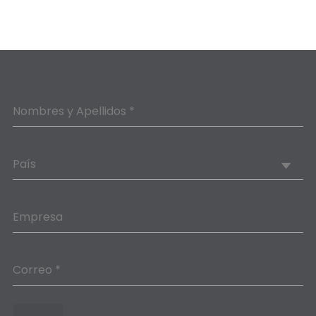
Nombres y Apellidos *
País
Empresa
Correo *