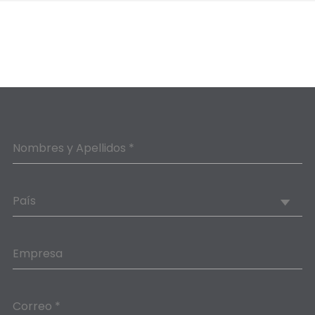
Nombres y Apellidos *
País
Empresa
Correo *