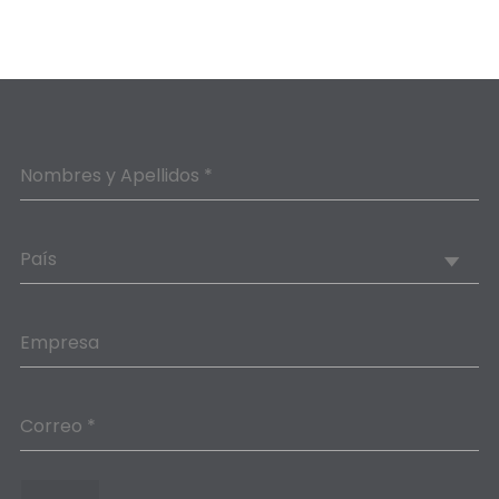
Nombres y Apellidos *
País
Empresa
Correo *