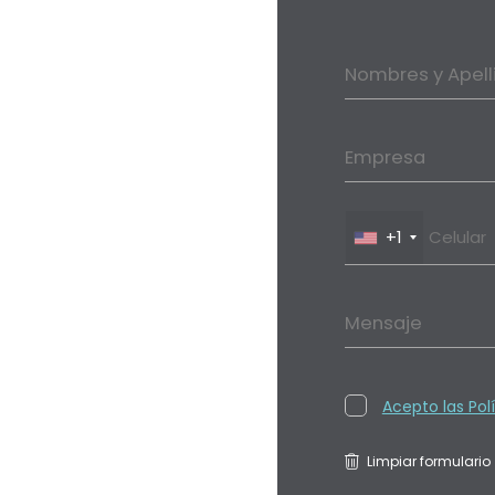
Nombres y Apell
Empresa
+1
Mensaje
Acepto las Pol
Limpiar formulario