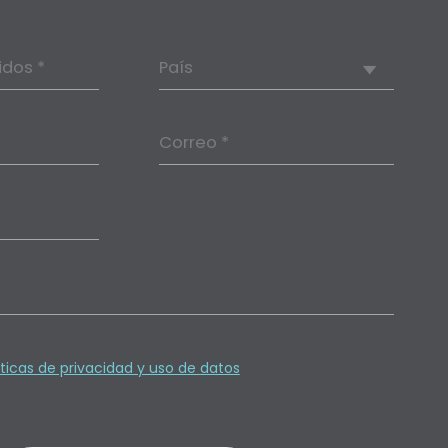
idos *
País
Correo *
íticas de privacidad y uso de datos