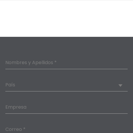
Nombres y Apellidos *
País
Empresa
Correo *