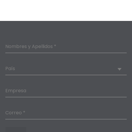
Nombres y Apellidos *
País
Empresa
Correo *