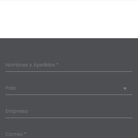
Nombres y Apellidos *
País
Empresa
Correo *