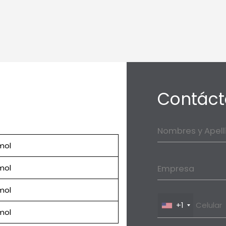
Contáct
Nombres y Apell
mol
mol
Empresa
mol
+1
mol