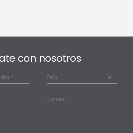
ate con nosotros
idos *
País
Correo *