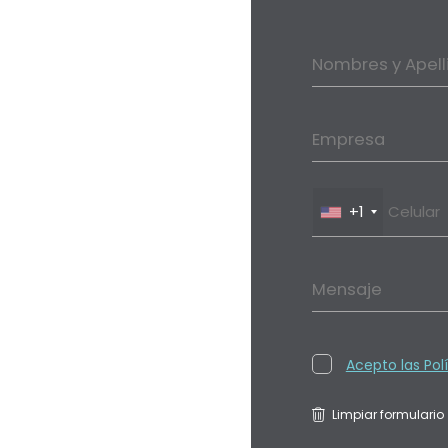
Nombres y Apell
Empresa
+1
Mensaje
Acepto las Pol
Limpiar formulario