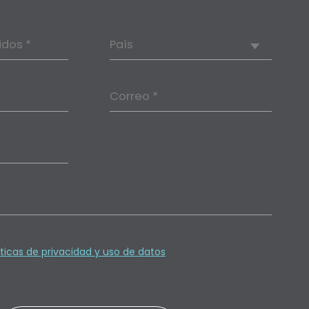
idos *
País
Correo *
íticas de privacidad y uso de datos